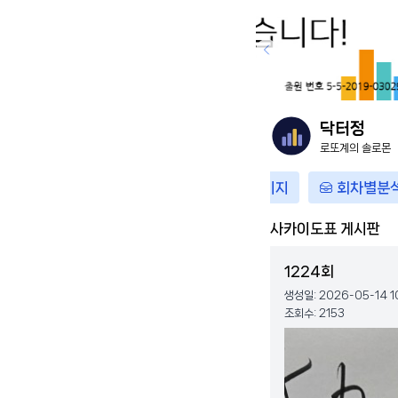
닥터정
로또계의 솔로몬
분석실
열쇠방송
마이페이지
회차별분
사카이도표 게시판
1224
회
생성일:
2026-05-14 1
조회수:
2153