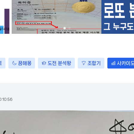
석
꿈해몽
도전 분석왕
조합기
사카이
0:10:56